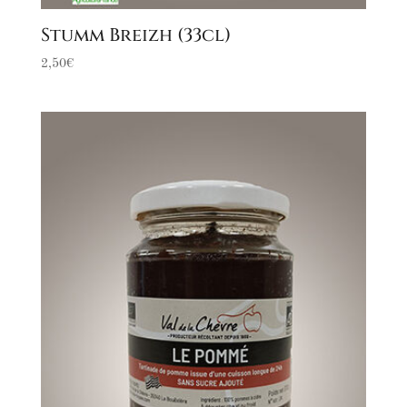
Stumm Breizh (33cl)
2,50
€