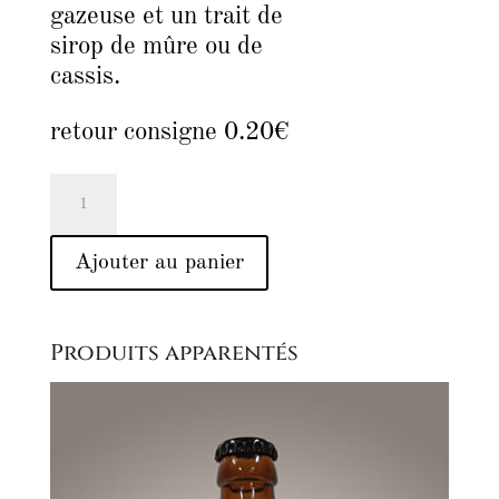
gazeuse et un trait de
sirop de mûre ou de
cassis.
retour consigne 0.20€
quantité
de
Jus
Ajouter au panier
de
pommes
(1L)
Produits apparentés