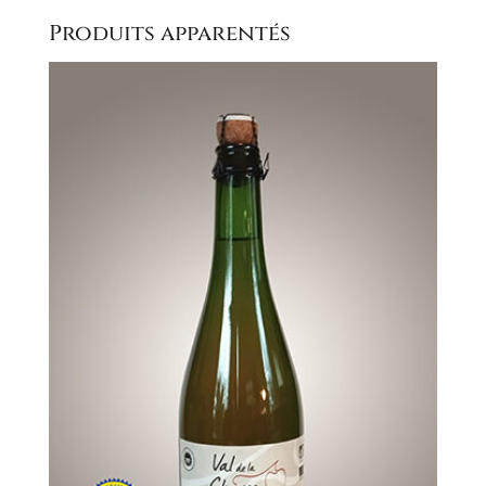
cidre
Produits apparentés