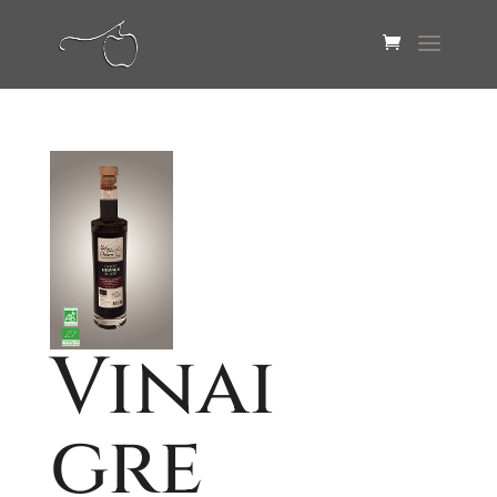
Vinai
gre