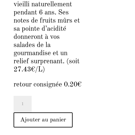
vieilli naturellement
pendant 6 ans. Ses
notes de fruits mûrs et
sa pointe d’acidité
donneront à vos
salades de la
gourmandise et un
relief surprenant. (soit
27.43€/L)
retour consignée 0.20€
quantité
de
Vinaigre
Ajouter au panier
balsamique
de